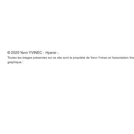
© 2020 Yann
YVINEC -
Hyane
-
.
Hyane,Yann Yvinec,plasticien, sculpteur, toulouse, dessins, scul
Toutes les images présentes sur ce site sont la propriété de Yann Yvinec et l'association t
graphique :
Hyane,Yann Yvinec,plasticien, sculpteur, toulouse, dessins, scul