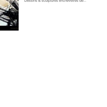
Dessins & sculptures enchevêtrés de...