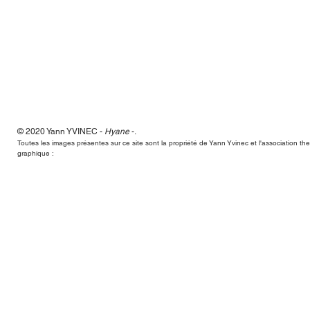
© 2020 Yann
YVINEC -
Hyane
-
.
Hyane,Yann Yvinec,plasticien, sculpteur, toulouse, dessins, scul
Toutes les images présentes sur ce site sont la propriété de Yann Yvinec et l'association t
graphique :
Hyane,Yann Yvinec,plasticien, sculpteur, toulouse, dessins, scul