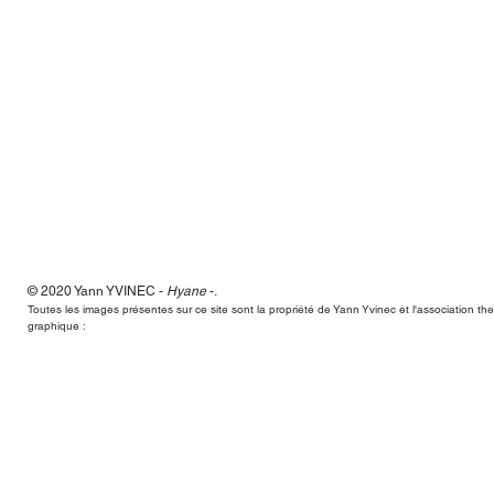
© 2020 Yann
YVINEC -
Hyane
-
.
Hyane,Yann Yvinec,plasticien, sculpteur, toulouse, dessins, scul
Toutes les images présentes sur ce site sont la propriété de Yann Yvinec et l'association t
graphique :
Hyane,Yann Yvinec,plasticien, sculpteur, toulouse, dessins, scul