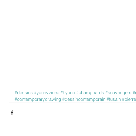
#dessins
#yannyvinec
#hyane
#charognards
#scavengers
#
#contemporarydrawing
#dessincontemporain
#fusain
#pierre