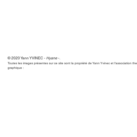
© 2020 Yann
YVINEC -
Hyane
-
.
Hyane,Yann Yvinec,plasticien, sculpteur, toulouse, dessins, scul
Toutes les images présentes sur ce site sont la propriété de Yann Yvinec et l'association t
graphique :
Hyane,Yann Yvinec,plasticien, sculpteur, toulouse, dessins, scul