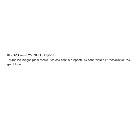
© 2020 Yann
YVINEC -
Hyane
-
.
Hyane,Yann Yvinec,plasticien, sculpteur, toulouse, dessins, scul
Toutes les images présentes sur ce site sont la propriété de Yann Yvinec et l'association t
graphique :
Hyane,Yann Yvinec,plasticien, sculpteur, toulouse, dessins, scul