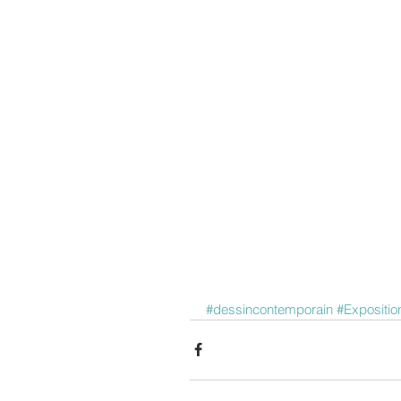
#dessincontemporain
#Expositio