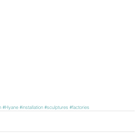
n
#Hyane
#installation
#sculptures
#factories