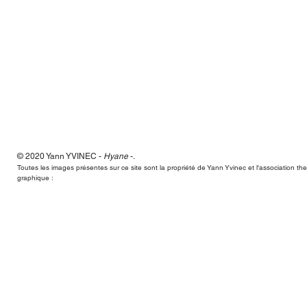
© 2020 Yann
YVINEC -
Hyane
-
.
Hyane,Yann Yvinec,plasticien, sculpteur, toulouse, dessins, scul
Toutes les images présentes sur ce site sont la propriété de Yann Yvinec et l'association t
graphique :
Hyane,Yann Yvinec,plasticien, sculpteur, toulouse, dessins, scul