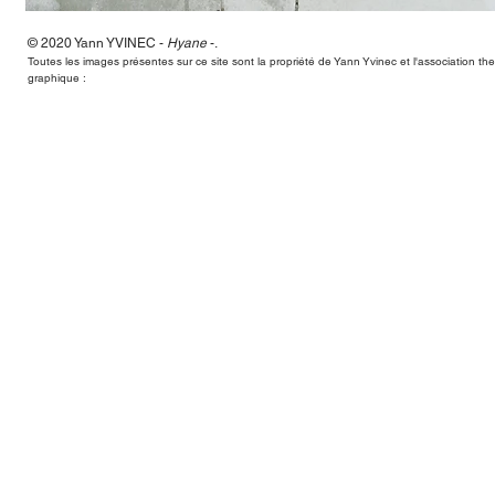
© 2020 Yann
YVINEC -
Hyane
-
.
Hyane,Yann Yvinec,plasticien, sculpteur, toulouse, dessins, scul
Toutes les images présentes sur ce site sont la propriété de Yann Yvinec et l'association t
graphique :
Hyane,Yann Yvinec,plasticien, sculpteur, toulouse, dessins, scul