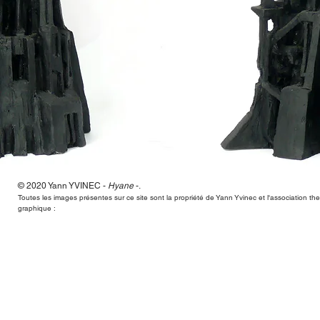
© 2020 Yann
YVINEC -
Hyane
-
.
Hyane,Yann Yvinec,plasticien, sculpteur, toulouse, dessins, scul
Toutes les images présentes sur ce site sont la propriété de Yann Yvinec et l'association t
graphique :
Hyane,Yann Yvinec,plasticien, sculpteur, toulouse, dessins, scul