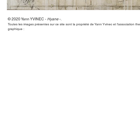
© 2020 Yann
YVINEC -
Hyane
-
.
Hyane,Yann Yvinec,plasticien, sculpteur, toulouse, dessins, scul
Toutes les images présentes sur ce site sont la propriété de Yann Yvinec et l'association t
graphique :
Hyane,Yann Yvinec,plasticien, sculpteur, toulouse, dessins, scul