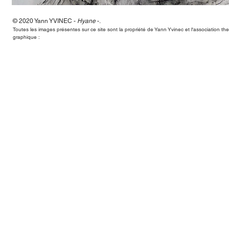
© 2020 Yann
YVINEC -
Hyane
-
.
Hyane,Yann Yvinec,plasticien, sculpteur, toulouse, dessins, scul
Toutes les images présentes sur ce site sont la propriété de Yann Yvinec et l'association t
graphique :
Hyane,Yann Yvinec,plasticien, sculpteur, toulouse, dessins, scul