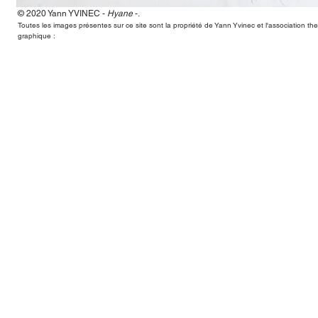
© 2020 Yann
YVINEC -
Hyane
-
.
Hyane,Yann Yvinec,plasticien, sculpteur, toulouse, dessins, scul
Toutes les images présentes sur ce site sont la propriété de Yann Yvinec et l'association t
graphique :
Hyane,Yann Yvinec,plasticien, sculpteur, toulouse, dessins, scul