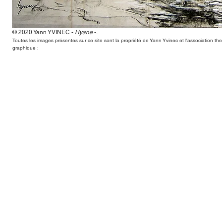
© 2020 Yann
YVINEC -
Hyane
-
.
Hyane,Yann Yvinec,plasticien, sculpteur, toulouse, dessins, scul
Toutes les images présentes sur ce site sont la propriété de Yann Yvinec et l'association t
graphique :
Hyane,Yann Yvinec,plasticien, sculpteur, toulouse, dessins, scul